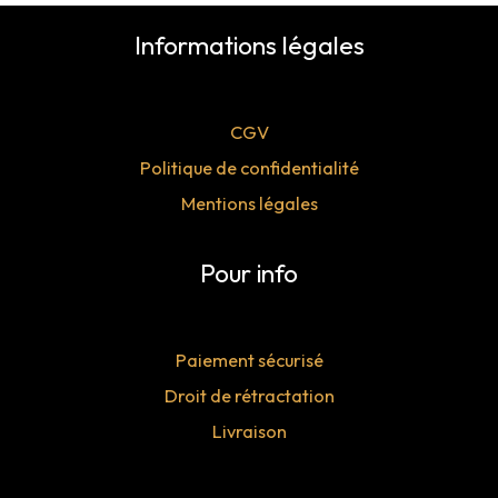
h
e
Informations légales
p
o
CGV
u
Politique de confidentialité
r
Mentions légales
:
Pour info
Paiement sécurisé
Droit de rétractation
Livraison