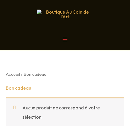
Aller
au
contenu
MAIN
MENU
Accueil
/ Bon cadeau
Bon cadeau
Aucun produit ne correspond à votre
sélection.