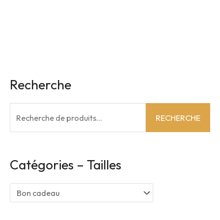
Recherche
R
RECHERCHE
e
c
h
Catégories – Tailles
e
r
c