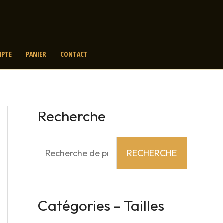
PTE
PANIER
CONTACT
Recherche
R
RECHERCHE
e
c
h
Catégories – Tailles
e