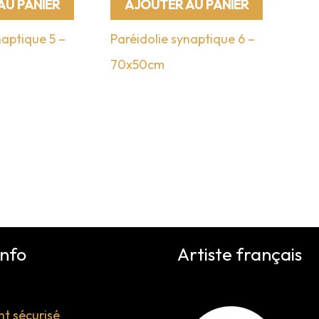
AU PANIER
AJOUTER AU PANIER
naptique 5 –
Paréidolie synaptique 6 –
70x50cm
info
Artiste français
t sécurisé