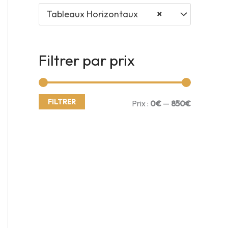
r
Tableaux Horizontaux
×
c
h
Filtrer par prix
e
p
FILTRER
P
P
o
Prix :
0€
—
850€
u
r
r
r
i
i
x
x
:
m
m
i
a
n
x