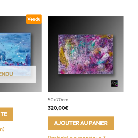
Vendu
50x70cm
320,00
€
ITE
AJOUTER AU PANIER
m)
Paréidolie synaptique 3 –