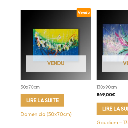
Vendu
50x70cm
130x90cm
849,00
€
LIRE LA SUITE
LIRE LA SU
Domenicia (50x70cm)
Gaudium – 1