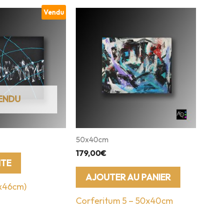
Vendu
50x40cm
179,00
€
ITE
AJOUTER AU PANIER
5x46cm)
Corferitum 5 – 50x40cm