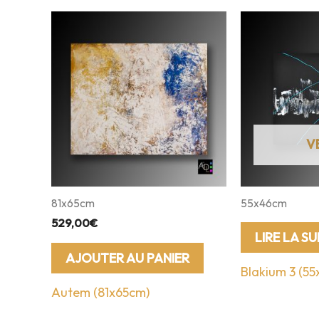
81x65cm
55x46cm
529,00
€
LIRE LA SU
AJOUTER AU PANIER
Blakium 3 (5
Autem (81x65cm)