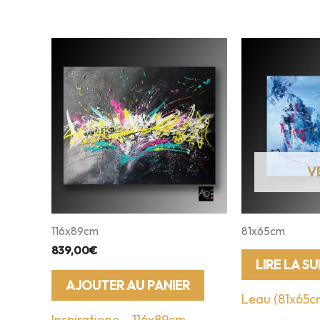
116x89cm
81x65cm
839,00
€
LIRE LA SU
AJOUTER AU PANIER
Leau (81x65c
Inspiratione – 116x89cm