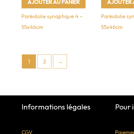
AJOUTER AU PANIER
AJOUTER 
Paréidolie synaptique 4 –
Paréidolie sy
55x46cm
55x46cm
1
2
→
Informations légales
Pour 
CGV
Paiemen