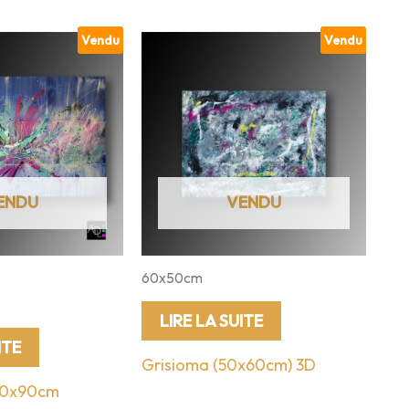
Vendu
Vendu
60x50cm
LIRE LA SUITE
ITE
Grisioma (50x60cm) 3D
30x90cm