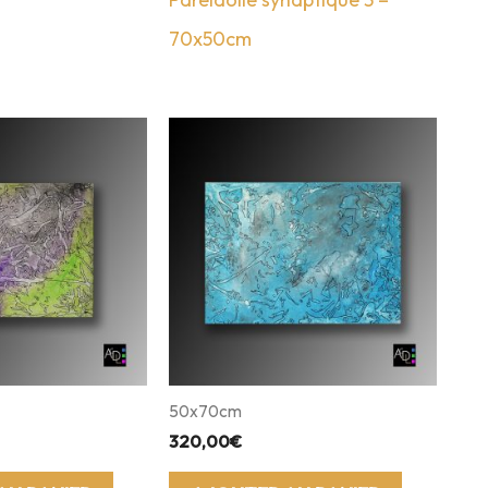
70x50cm
50x70cm
320,00
€