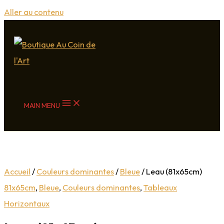
Aller au contenu
MAIN MENU
Vendu
Accueil
/
Couleurs dominantes
/
Bleue
/ Leau (81x65cm)
81x65cm
,
Bleue
,
Couleurs dominantes
,
Tableaux
Horizontaux