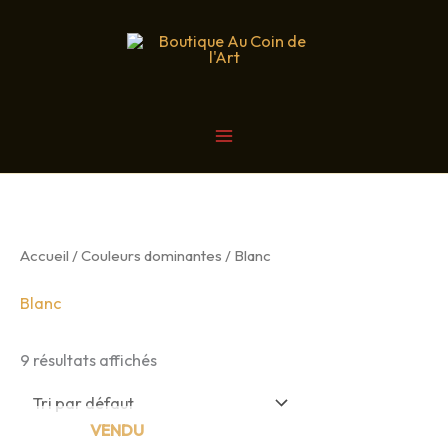
Aller
au
contenu
MAIN
MENU
Accueil
/
Couleurs dominantes
/ Blanc
Blanc
9 résultats affichés