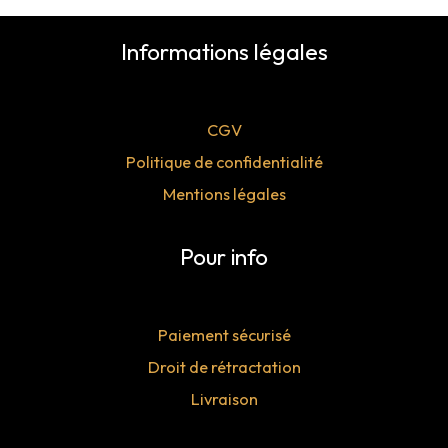
m
m
:
i
a
Informations légales
n
x
CGV
Politique de confidentialité
Mentions légales
Pour info
Paiement sécurisé
Droit de rétractation
Livraison