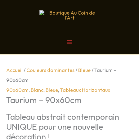
Aller
au
contenu
MAIN
Vendu
MENU
Accueil
/
Couleurs dominantes
/
Bleue
/ Taurium –
90x60cm
90x60cm
,
Blanc
,
Bleue
,
Tableaux Horizontaux
Taurium – 90x60cm
Tableau abstrait contemporain
UNIQUE pour une nouvelle
décoration !