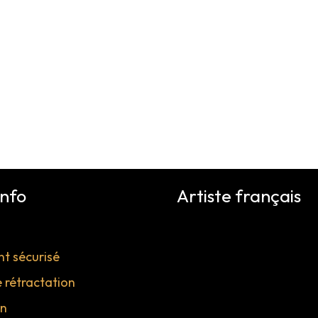
info
Artiste français
t sécurisé
e rétractation
on