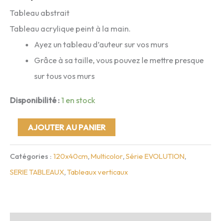
Tableau abstrait
Tableau acrylique peint à la main.
Ayez un tableau d’auteur sur vos murs
Grâce à sa taille, vous pouvez le mettre presque
sur tous vos murs
Disponibilité :
1 en stock
quantité
AJOUTER AU PANIER
de
Catégories :
120x40cm
,
Multicolor
,
Série EVOLUTION
,
Evolution
SERIE TABLEAUX
,
Tableaux verticaux
10
(120x40cm)