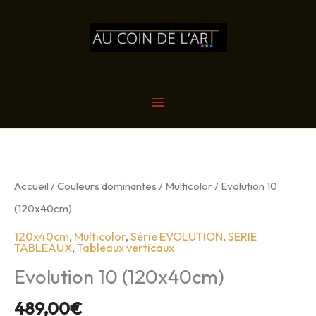
Aller
au
contenu
MAIN
MENU
Accueil
/
Couleurs dominantes
/
Multicolor
/ Evolution 10
(120x40cm)
120x40cm
,
Multicolor
,
Série EVOLUTION
,
SERIE
TABLEAUX
,
Tableaux verticaux
Evolution 10 (120x40cm)
489,00
€