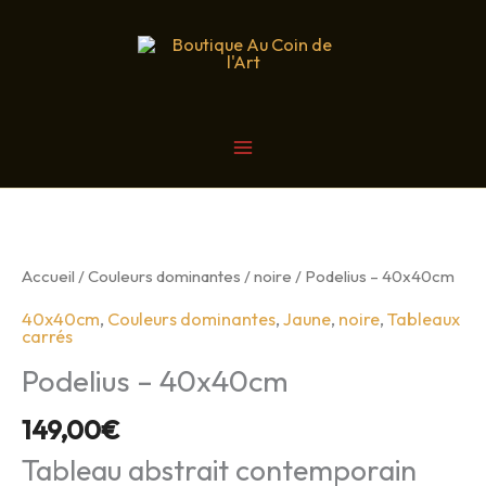
Aller
au
contenu
MAIN
MENU
Accueil
/
Couleurs dominantes
/
noire
/ Podelius – 40x40cm
40x40cm
,
Couleurs dominantes
,
Jaune
,
noire
,
Tableaux
carrés
Podelius – 40x40cm
149,00
€
Tableau abstrait contemporain