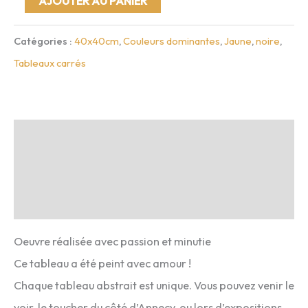
AJOUTER AU PANIER
de
Catégories :
40x40cm
,
Couleurs dominantes
,
Jaune
,
noire
,
Podelius
Tableaux carrés
-
40x40cm
Description
Infos complémentaires
Avis (0)
Oeuvre réalisée avec passion et minutie
Ce tableau a été peint avec amour !
Chaque tableau abstrait est unique. Vous pouvez venir le
voir, le toucher du côté d’Annecy, ou lors d’expositions.