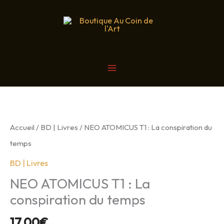
Aller
au
contenu
MAIN
MENU
Accueil
/
BD | Livres
/ NEO ATOMICUS T1 : La conspiration du
temps
BD | Livres
NEO ATOMICUS T1 : La
conspiration du temps
17,00
€