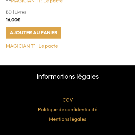
être
BD | Livres
choi
16,00
€
sur
AJOUTER AU PANIER
la
MAGICIAN T1 : Le pacte
pag
du
prod
Informations légales
CGV
Politique de confidentialité
Mentions légales