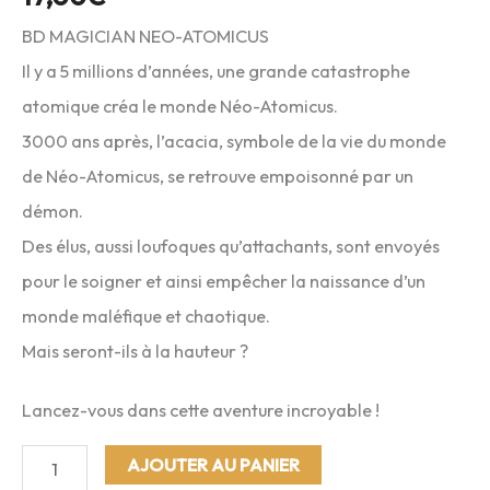
BD MAGICIAN NEO-ATOMICUS
Il y a 5 millions d’années, une grande catastrophe
atomique créa le monde Néo-Atomicus.
3000 ans après, l’acacia, symbole de la vie du monde
de Néo-Atomicus, se retrouve empoisonné par un
démon.
Des élus, aussi loufoques qu’attachants, sont envoyés
pour le soigner et ainsi empêcher la naissance d’un
monde maléfique et chaotique.
Mais seront-ils à la hauteur ?
Lancez-vous dans cette aventure incroyable !
quantité
AJOUTER AU PANIER