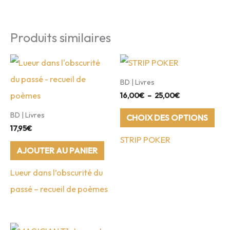
Produits similaires
BD | Livres
Plage
16,00
€
–
25,00
€
de
Ce
prix :
BD | Livres
CHOIX DES OPTIONS
16,00€
prod
17,95
€
à
STRIP POKER
25,00€
a
AJOUTER AU PANIER
plus
Lueur dans l’obscurité du
vari
passé – recueil de poèmes
Les
opt
peu