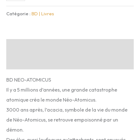
de
NEO
Catégorie :
BD | Livres
ATOMICUS
T1
:
Description
La
Avis (0)
conspiration
du
BD NEO-ATOMICUS
temps
Il y a 5 millions d’années, une grande catastrophe
atomique créa le monde Néo-Atomicus.
3000 ans après, l’acacia, symbole de la vie du monde
de Néo-Atomicus, se retrouve empoisonné par un
démon.
Des élus, aussi loufoques qu’attachants, sont envoyés