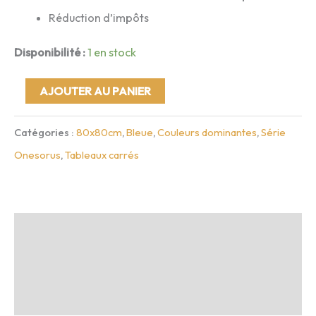
Réduction d’impôts
Disponibilité :
1 en stock
quantité
AJOUTER AU PANIER
de
Catégories :
80x80cm
,
Bleue
,
Couleurs dominantes
,
Série
Onerosus
Onesorus
,
Tableaux carrés
3
-
80x80cm
Description
Infos complémentaires
Avis (0)