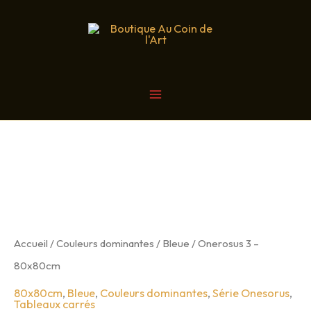
Aller
au
contenu
MAIN
MENU
Accueil
/
Couleurs dominantes
/
Bleue
/ Onerosus 3 –
80x80cm
80x80cm
,
Bleue
,
Couleurs dominantes
,
Série Onesorus
,
Tableaux carrés