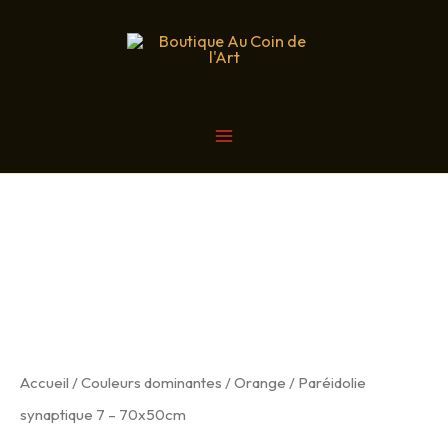
Aller
au
contenu
MAIN
MENU
Accueil
/
Couleurs dominantes
/
Orange
/ Paréidolie
synaptique 7 – 70x50cm