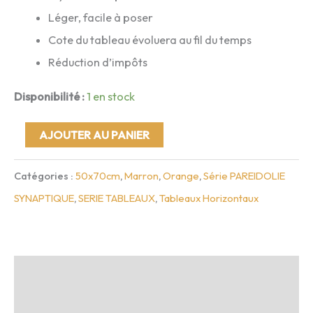
Léger, facile à poser
Cote du tableau évoluera au fil du temps
Réduction d’impôts
Disponibilité :
1 en stock
quantité
AJOUTER AU PANIER
de
Catégories :
50x70cm
,
Marron
,
Orange
,
Série PAREIDOLIE
Paréidolie
SYNAPTIQUE
,
SERIE TABLEAUX
,
Tableaux Horizontaux
synaptique
7
-
70x50cm
Description
Infos complémentaires