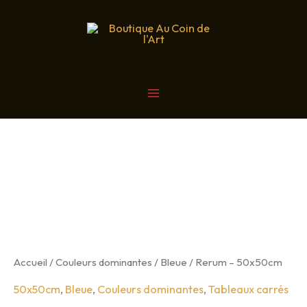
Aller
au
contenu
MAIN
Vendu
MENU
Accueil
/
Couleurs dominantes
/
Bleue
/ Rerum – 50x50cm
50x50cm
,
Bleue
,
Couleurs dominantes
,
Tableaux carrés