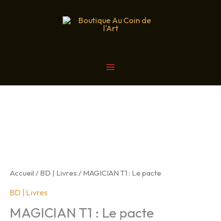
Aller
au
contenu
MAIN
MENU
Accueil
/
BD | Livres
/ MAGICIAN T1 : Le pacte
BD | Livres
MAGICIAN T1 : Le pacte