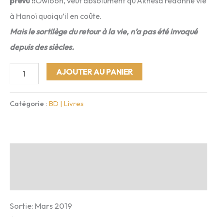
prévu !!
Owloon, veut absolument qu’Akhésa redonne vie
à Hanoï quoiqu’il en coûte.
Mais le sortilège du retour à la vie, n’a pas été invoqué
depuis des siècles.
quantité
AJOUTER AU PANIER
de
MAGICIAN
Catégorie :
BD | Livres
T1
:
Le
Description
pacte
Avis (0)
Sortie: Mars 2019